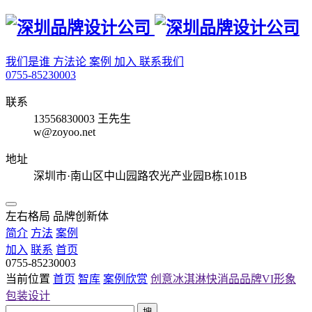
我们是谁
方法论
案例
加入
联系我们
0755-85230003
联系
13556830003 王先生
w@zoyoo.net
地址
深圳市·南山区中山园路农光产业园B栋101B
左右格局 品牌创新体
简介
方法
案例
加入
联系
首页
0755-85230003
当前位置
首页
智库
案例欣赏
创意冰淇淋快消品品牌VI形象
包装设计