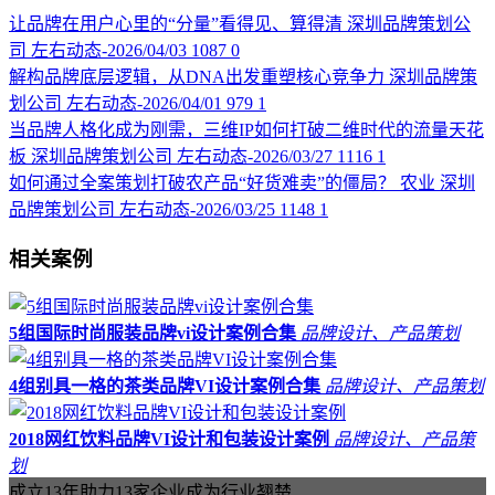
让品牌在用户心里的“分量”看得见、算得清
深圳品牌策划公
司
左右动态-2026/04/03
1087
0
解构品牌底层逻辑，从DNA出发重塑核心竞争力
深圳品牌策
划公司
左右动态-2026/04/01
979
1
当品牌人格化成为刚需，三维IP如何打破二维时代的流量天花
板
深圳品牌策划公司
左右动态-2026/03/27
1116
1
如何通过全案策划打破农产品“好货难卖”的僵局？
农业
深圳
品牌策划公司
左右动态-2026/03/25
1148
1
相关案例
5组国际时尚服装品牌vi设计案例合集
品牌设计、产品策划
4组别具一格的茶类品牌VI设计案例合集
品牌设计、产品策划
2018网红饮料品牌VI设计和包装设计案例
品牌设计、产品策
划
成立13年助力13家企业成为行业翘楚