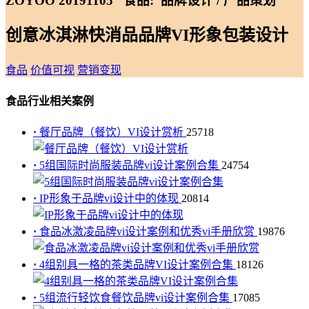
ZOYOO 20191105
食品:
品牌设计 / 产品策划
创意冰淇淋快消品品牌VI形象包装设计
食品
价值可视
营销变现
食品行业相关案例
·
餐厅品牌（餐饮）VI设计赏析
25718
·
5组国际时尚服装品牌vi设计案例合集
24754
·
IP形象于品牌vi设计中的体现
20814
·
食品冰激凌品牌vi设计案例和优秀vi手册欣赏
19876
·
4组别具一格的茶类品牌VI设计案例合集
18126
·
5组流行轻饮食餐饮品牌vi设计案例合集
17085