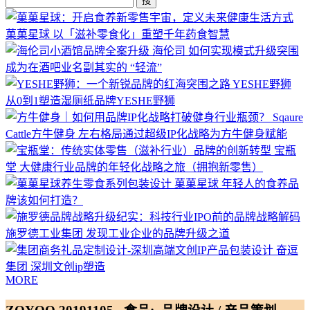
搜
菓菓星球
以「滋补零食化」重塑千年药食智慧
海伦司
如何实现模式升级突围
成为在酒吧业名副其实的 “轻流”
YESHE野狮
从0到1塑造湿厕纸品牌YESHE野狮
Sqaure
Cattle方牛健身
左右格局通过超级IP化战略为方牛健身赋能
宝瓶
堂
大健康行业品牌的年轻化战略之旅（拥抱新零售）
菓菓星球
年轻人的食养品
牌该如何打造？
施罗德工业集团
发现工业企业的品牌升级之道
奋逗
集团
深圳文创ip塑造
MORE