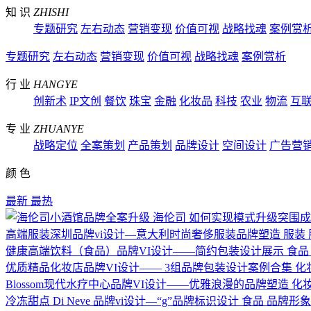
知 识
ZHISHI
专题研究
左右动态
营销变现
价值可视
战略找魂
案例赏
专题研究
左右动态
营销变现
价值可视
战略找魂
案例赏析
行 业
HANGYE
创新术
IP文创
餐饮
珠宝
金融
化妆品
科技
农业
物流
互
专 业
ZHUANYE
战略定位
全案策划
产品策划
品牌设计
空间设计
广告营
颜 色
最新
最热
海伦司
如何实现模式升级突围成
高端服装深圳品牌vi设计—意大利时尚奢侈服装品牌塑造
服装
健康高端饮料（食品）品牌VI设计——简约包装设计展示
食品
优质精品化妆店品牌VI设计—— 3组品牌包装设计案例合集
化
Blossom现代水疗中心品牌VI设计——优雅浪漫的品牌塑造
化
冷冻甜点 Di Neve 品牌vi设计—“g”品牌标识设计
食品
品牌形象