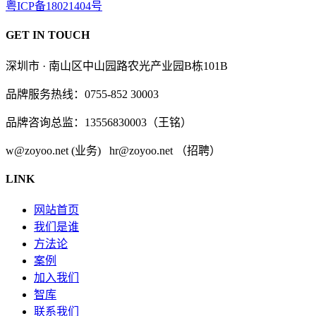
粤ICP备18021404号
GET IN TOUCH
深圳市 · 南山区中山园路农光产业园B栋101B
品牌服务热线：0755-852 30003
品牌咨询总监：13556830003（王铭）
w@zoyoo.net (业务) hr@zoyoo.net （招聘）
LINK
网站首页
我们是谁
方法论
案例
加入我们
智库
联系我们