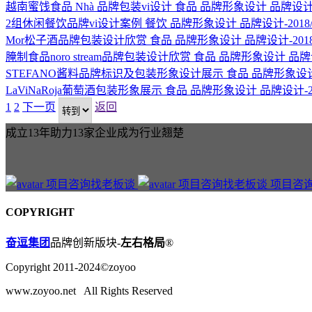
越南蜜饯食品 Nhà 品牌包装vi设计
食品
品牌形象设计
品牌设计-2
2组休闲餐饮品牌vi设计案例
餐饮
品牌形象设计
品牌设计-2018/1
Mor松子酒品牌包装设计欣赏
食品
品牌形象设计
品牌设计-2018/
腌制食品noro stream品牌包装设计欣赏
食品
品牌形象设计
品牌设
STEFANO酱料品牌标识及包装形象设计展示
食品
品牌形象设
LaViNaRoja葡萄酒包装形象展示
食品
品牌形象设计
品牌设计-20
1
2
下一页
返回
成立13年助力13家企业成为行业翘楚
项目咨
COPYRIGHT
奋逗集团
品牌创新版块-
左右格局
®
Copyright 2011-2024©zoyoo
www.zoyoo.net All Rights Reserved