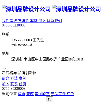
我们是谁
方法论
案例
加入
联系我们
0755-85230003
联系
13556830003 王先生
w@zoyoo.net
地址
深圳市·南山区中山园路农光产业园B栋101B
左右格局 品牌创新体
简介
方法
案例
加入
联系
首页
0755-85230003
当前位置
首页
智库
案例欣赏
产品策划
红色
搜