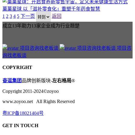
菓菓星球
以「滋补零食化」重塑千年药食智慧
1
2
3
4
5
下一页
返回
成立13年助力13家企业成为行业翘楚
项目咨
询找老板谈
COPYRIGHT
奋逗集团
品牌创新版块-
左右格局
®
Copyright 2011-2024©zoyoo
www.zoyoo.net All Rights Reserved
粤ICP备18021404号
GET IN TOUCH