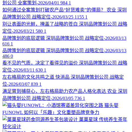
划公司
全案策划-2026/04/01
984
1
如何通过全案策划打破农产品“好货难卖”的僵局？
农业
深圳
品牌策划公司
战略定位-2026/03/25
1155
1
别让表面的光鲜，掩盖了战略的苍白
深圳品牌策划公司
战略
定位-2026/03/21
580
1
品牌策划的底层逻辑
深圳品牌策划公司
战略定位-2026/03/13
616
1
品牌策划的底层逻辑
深圳品牌策划公司
战略定位-2026/03/13
486
0
看不见的气质，决定了看得见的溢价
深圳品牌策划公司
战略
定位-2026/03/11
630
1
左右格局的文化共鸣之道
快消品
深圳品牌策划公司
战略定
位-2026/03/07
839
1
满足胃到捕获心，左右格局助力农产品人格化表达
农业
深圳
品牌策划公司
战略定位-2026/03/05
736
1
猫头婴
FUNOWL
如何以「乐趣」文化重塑品牌竞争力
菓菓星球
传统养生茶年
轻化设计