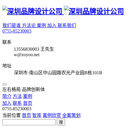
我们是谁
方法论
案例
加入
联系我们
0755-85230003
联系
13556830003 王先生
w@zoyoo.net
地址
深圳市·南山区中山园路农光产业园B栋101B
左右格局 品牌创新体
简介
方法
案例
加入
联系
首页
0755-85230003
当前位置
首页
智库
案例欣赏
全案策划
搜