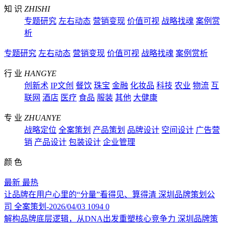
知 识
ZHISHI
专题研究
左右动态
营销变现
价值可视
战略找魂
案例赏
析
专题研究
左右动态
营销变现
价值可视
战略找魂
案例赏析
行 业
HANGYE
创新术
IP文创
餐饮
珠宝
金融
化妆品
科技
农业
物流
互
联网
酒店
医疗
食品
服装
其他
大健康
专 业
ZHUANYE
战略定位
全案策划
产品策划
品牌设计
空间设计
广告营
销
产品设计
包装设计
企业管理
颜 色
最新
最热
让品牌在用户心里的“分量”看得见、算得清
深圳品牌策划公
司
全案策划-2026/04/03
1094
0
解构品牌底层逻辑，从DNA出发重塑核心竞争力
深圳品牌策