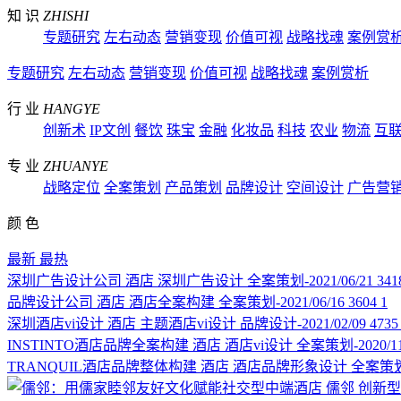
知 识
ZHISHI
专题研究
左右动态
营销变现
价值可视
战略找魂
案例赏
专题研究
左右动态
营销变现
价值可视
战略找魂
案例赏析
行 业
HANGYE
创新术
IP文创
餐饮
珠宝
金融
化妆品
科技
农业
物流
互
专 业
ZHUANYE
战略定位
全案策划
产品策划
品牌设计
空间设计
广告营
颜 色
最新
最热
深圳广告设计公司
酒店
深圳广告设计
全案策划-2021/06/21
341
品牌设计公司
酒店
酒店全案构建
全案策划-2021/06/16
3604
1
深圳酒店vi设计
酒店
主题酒店vi设计
品牌设计-2021/02/09
473
INSTINTO酒店品牌全案构建
酒店
酒店vi设计
全案策划-2020/11
TRANQUIL酒店品牌整体构建
酒店
酒店品牌形象设计
全案策划-
儒邻
创新型