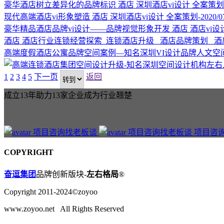
豪华酒店树立差异化的品牌标识
酒店
深圳酒店vi设计
全案策划-2
现代高端酒店vi形象塑造
酒店
深圳酒店vi设计
全案策划-2020/07
豪华精品酒店品牌vi设计——品牌视觉形象开发
酒店
酒店vi设
酒店
酒店行业连锁经营探索
连锁酒店升级 酒店品牌策划 
高端度假酒店公寓品牌空间案例—知名深圳VI设计品牌人文空
1
2
3
4
5
下一页
返回
成立13年助力13家企业成为行业翘楚
项目咨
COPYRIGHT
奋逗集团
品牌创新版块-
左右格局
®
Copyright 2011-2024©zoyoo
www.zoyoo.net All Rights Reserved