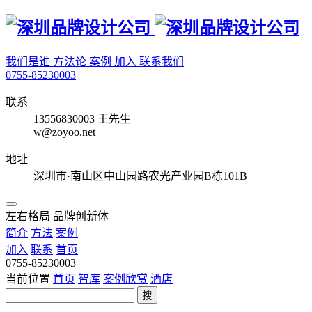
我们是谁
方法论
案例
加入
联系我们
0755-85230003
联系
13556830003 王先生
w@zoyoo.net
地址
深圳市·南山区中山园路农光产业园B栋101B
左右格局 品牌创新体
简介
方法
案例
加入
联系
首页
0755-85230003
当前位置
首页
智库
案例欣赏
酒店
搜