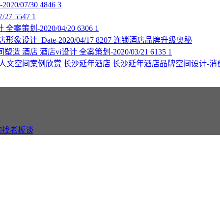
020/07/30
4846
3
/27
5547
1
计
全案策划-2020/04/20
6306
1
酒店形象设计
Date-2020/04/17
8207
连锁酒店品牌升级奥秘
间塑造
酒店
酒店vi设计
全案策划-2020/03/21
6135
1
长沙延年酒店
长沙延年酒店品牌空间设计-消
询找老板谈