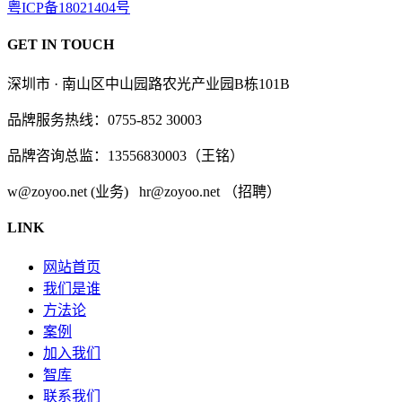
粤ICP备18021404号
GET IN TOUCH
深圳市 · 南山区中山园路农光产业园B栋101B
品牌服务热线：0755-852 30003
品牌咨询总监：13556830003（王铭）
w@zoyoo.net (业务) hr@zoyoo.net （招聘）
LINK
网站首页
我们是谁
方法论
案例
加入我们
智库
联系我们