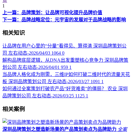
赞
1
上一篇：品牌策划：让品牌可视化提升品牌价值
下一篇：品牌战略定位：元宇宙的发展对于品牌战略的影响
相关知识
让品牌在用户心里的“分量”看得见、算得清
深圳品牌策划公
司
左右动态-2026/04/03
1064
0
解构品牌底层逻辑，从DNA出发重塑核心竞争力
深圳品牌策
划公司
左右动态-2026/04/01
959
1
当品牌人格化成为刚需，三维IP如何打破二维时代的流量天花
板
深圳品牌策划公司
左右动态-2026/03/27
1091
1
如何通过全案策划打破农产品“好货难卖”的僵局？
农业
深圳
品牌策划公司
左右动态-2026/03/25
1125
1
相关案例
深圳品牌策划之塑造新场景的产品策划卖点为品牌助力
全案