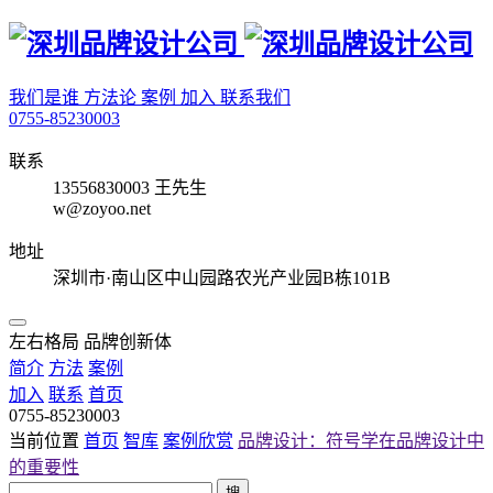
我们是谁
方法论
案例
加入
联系我们
0755-85230003
联系
13556830003 王先生
w@zoyoo.net
地址
深圳市·南山区中山园路农光产业园B栋101B
左右格局 品牌创新体
简介
方法
案例
加入
联系
首页
0755-85230003
当前位置
首页
智库
案例欣赏
品牌设计：符号学在品牌设计中
的重要性