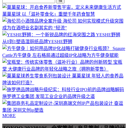
搜
菓菓星球
以「滋补零食化」重塑千年药食智慧
海伦司
如何实现模式升级突围
成为在酒吧业名副其实的 “轻流”
YESHE野狮
从0到1塑造湿厕纸品牌YESHE野狮
Sqaure
Cattle方牛健身
左右格局通过超级IP化战略为方牛健身赋能
宝瓶
堂
大健康行业品牌的年轻化战略之旅（拥抱新零售）
菓菓星球
年轻人的食养品
牌该如何打造？
施罗德工业集团
发现工业企业的品牌升级之道
奋逗
集团
深圳文创ip塑造
MORE