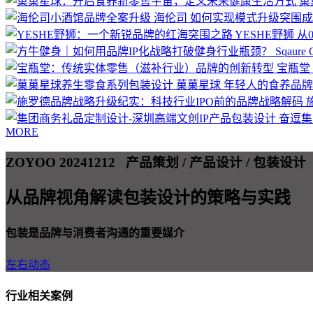
菓
海伦司
如何实现模式升级突围成
YESHE野狮
从
Sqaure
宝瓶堂
菓菓星球
年轻人的食养品牌
奋逗
MORE
ZOYOO 20241212
产品策划 / 产品设计 / 包装设计
从品牌视角解读包装设计的策略与实践
包装是品牌与消费者沟通的重要媒介
左右动态
行业相关案例