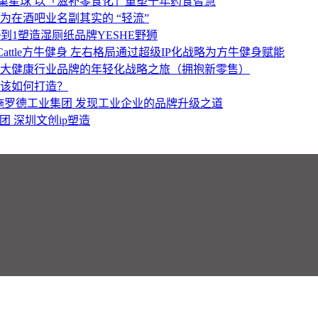
菓星球
以「滋补零食化」重塑千年药食智慧
为在酒吧业名副其实的 “轻流”
0到1塑造湿厕纸品牌YESHE野狮
 Cattle方牛健身
左右格局通过超级IP化战略为方牛健身赋能
大健康行业品牌的年轻化战略之旅（拥抱新零售）
该如何打造？
施罗德工业集团
发现工业企业的品牌升级之道
集团
深圳文创ip塑造