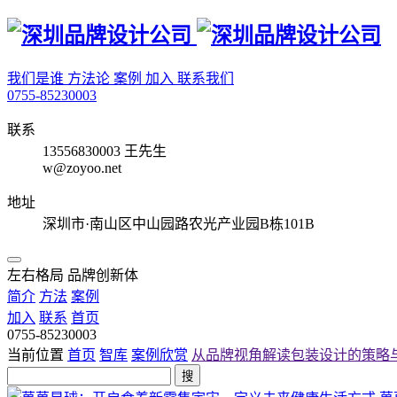
我们是谁
方法论
案例
加入
联系我们
0755-85230003
联系
13556830003 王先生
w@zoyoo.net
地址
深圳市·南山区中山园路农光产业园B栋101B
左右格局 品牌创新体
简介
方法
案例
加入
联系
首页
0755-85230003
当前位置
首页
智库
案例欣赏
从品牌视角解读包装设计的策略
搜