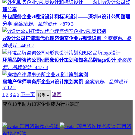
外包服务企业vi视觉设计和标识设计——深圳vi设计公司整理
分享
全案策划、品牌设计
4879
3
vi设计公司打造现代心理咨询室企业vi视觉识别
全案策划、品
牌设计
4493
2
环境品牌咨询公司vi形象设计策划和知名品牌logo设计
全案策
划、品牌设计
4477
3
房地产律师事务所企业vi设计策划案例
全案策划、品牌设计
5112
2
1
2
3
4
5
下一页
返回
成立13年助力13家企业成为行业翘楚
项目咨
询找老板谈