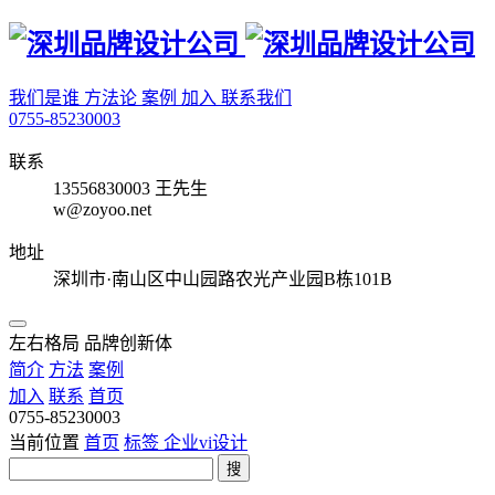
我们是谁
方法论
案例
加入
联系我们
0755-85230003
联系
13556830003 王先生
w@zoyoo.net
地址
深圳市·南山区中山园路农光产业园B栋101B
左右格局 品牌创新体
简介
方法
案例
加入
联系
首页
0755-85230003
当前位置
首页
标签
企业vi设计
搜