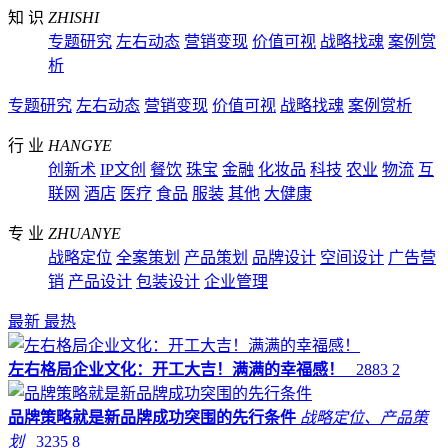
知 识
ZHISHI
专题研究
左右动态
营销变现
价值可视
战略找魂
案例赏
析
专题研究
左右动态
营销变现
价值可视
战略找魂
案例赏析
行 业
HANGYE
创新术
IP文创
餐饮
珠宝
金融
化妆品
科技
农业
物流
互
联网
酒店
医疗
食品
服装
其他
大健康
专 业
ZHUANYE
战略定位
全案策划
产品策划
品牌设计
空间设计
广告营
销
产品设计
包装设计
企业管理
最新
最热
左右格局企业文化：开工大吉！满满的幸福感！
2883
2
品牌策略就是新品牌成功突围的先行条件
战略定位、产品策
划
3235
8