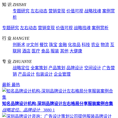
知 识
ZHISHI
专题研究
左右动态
营销变现
价值可视
战略找魂
案例赏
析
专题研究
左右动态
营销变现
价值可视
战略找魂
案例赏析
行 业
HANGYE
创新术
IP文创
餐饮
珠宝
金融
化妆品
科技
农业
物流
互
联网
酒店
医疗
食品
服装
其他
大健康
专 业
ZHUANYE
战略定位
全案策划
产品策划
品牌设计
空间设计
广告营
销
产品设计
包装设计
企业管理
最新
最热
知名品牌设计机构-深圳品牌设计左右格局分享服装案例合集
战略定位、品牌设计
3880
1