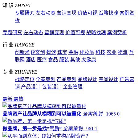
知 识
ZHISHI
专题研究
左右动态
营销变现
价值可视
战略找魂
案例赏
析
专题研究
左右动态
营销变现
价值可视
战略找魂
案例赏析
行 业
HANGYE
创新术
IP文创
餐饮
珠宝
金融
化妆品
科技
农业
物流
互
联网
酒店
医疗
食品
服装
其他
大健康
专 业
ZHUANYE
战略定位
全案策划
产品策划
品牌设计
空间设计
广告营
销
产品设计
包装设计
企业管理
最新
最热
品牌资产让品牌从模糊到可以被量化
全案策划
1065
0
做品牌，第一步是找“气质”
全案策划
961
1