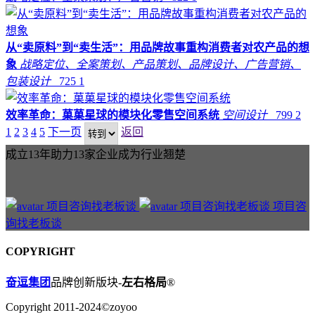
从“卖原料”到“卖生活”：用品牌故事重构消费者对农产品的想
象
战略定位、全案策划、产品策划、品牌设计、广告营销、
包装设计
725
1
效率革命：菓菓星球的模块化零售空间系统
空间设计
799
2
1
2
3
4
5
下一页
返回
成立13年助力13家企业成为行业翘楚
项目咨
询找老板谈
COPYRIGHT
奋逗集团
品牌创新版块-
左右格局
®
Copyright 2011-2024©zoyoo