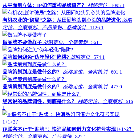
从平面到立体：IP如何重构品牌资产？
战略定位
1095
1
有机农业的“破局”之路：从田间地头到心头的品牌进化
战略
定位、全案策划、产品策划、品牌设计
1126
1
做品牌不要做样子
战略定位、全案策划
561
1
品牌如何避免“伪年轻化”陷阱?
战略定位
574
1
品牌策划到底是做什么的？
战略定位、全案策划
601
1
品牌策划到底是做什么的？
战略定位、全案策划
477
0
经常说的品牌调性，到底是什么？
战略定位、全案策划
616
1
IP联名不止于“贴牌”：快消品如何借力文化符号实现1+1>2？
战略定位、全案策划、广告营销
822
1