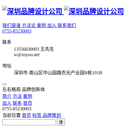
我们是谁
方法论
案例
加入
联系我们
0755-85230003
联系
13556830003 王先生
w@zoyoo.net
地址
深圳市·南山区中山园路农光产业园B栋101B
左右格局 品牌创新体
简介
方法
案例
加入
联系
首页
0755-85230003
当前位置
首页
标签
品牌策划
搜