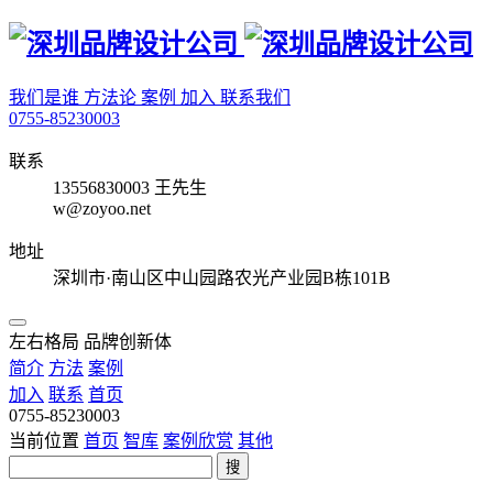
我们是谁
方法论
案例
加入
联系我们
0755-85230003
联系
13556830003 王先生
w@zoyoo.net
地址
深圳市·南山区中山园路农光产业园B栋101B
左右格局 品牌创新体
简介
方法
案例
加入
联系
首页
0755-85230003
当前位置
首页
智库
案例欣赏
其他
搜