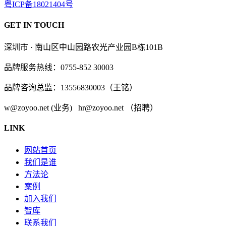
粤ICP备18021404号
GET IN TOUCH
深圳市 · 南山区中山园路农光产业园B栋101B
品牌服务热线：0755-852 30003
品牌咨询总监：13556830003（王铭）
w@zoyoo.net (业务) hr@zoyoo.net （招聘）
LINK
网站首页
我们是谁
方法论
案例
加入我们
智库
联系我们