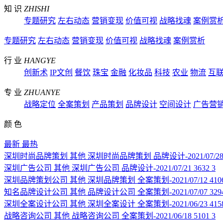
知 识
ZHISHI
专题研究
左右动态
营销变现
价值可视
战略找魂
案例赏
专题研究
左右动态
营销变现
价值可视
战略找魂
案例赏析
行 业
HANGYE
创新术
IP文创
餐饮
珠宝
金融
化妆品
科技
农业
物流
互
专 业
ZHUANYE
战略定位
全案策划
产品策划
品牌设计
空间设计
广告营
颜 色
最新
最热
深圳时尚品牌策划
其他
深圳时尚品牌策划
品牌设计-2021/07/2
深圳广告公司
其他
深圳广告公司
品牌设计-2021/07/21
3632
3
深圳品牌策划公司
其他
深圳品牌策划
全案策划-2021/07/12
410
知名品牌设计公司
其他
品牌设计公司
全案策划-2021/07/07
329
深圳全案设计公司
其他
深圳全案设计
全案策划-2021/06/23
415
战略咨询公司
其他
战略咨询公司
全案策划-2021/06/18
5101
3