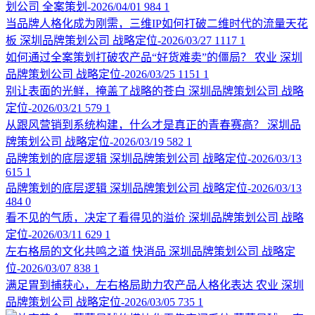
划公司
全案策划-2026/04/01
984
1
当品牌人格化成为刚需，三维IP如何打破二维时代的流量天花
板
深圳品牌策划公司
战略定位-2026/03/27
1117
1
如何通过全案策划打破农产品“好货难卖”的僵局？
农业
深圳
品牌策划公司
战略定位-2026/03/25
1151
1
别让表面的光鲜，掩盖了战略的苍白
深圳品牌策划公司
战略
定位-2026/03/21
579
1
从跟风营销到系统构建，什么才是真正的青春赛高？
深圳品
牌策划公司
战略定位-2026/03/19
582
1
品牌策划的底层逻辑
深圳品牌策划公司
战略定位-2026/03/13
615
1
品牌策划的底层逻辑
深圳品牌策划公司
战略定位-2026/03/13
484
0
看不见的气质，决定了看得见的溢价
深圳品牌策划公司
战略
定位-2026/03/11
629
1
左右格局的文化共鸣之道
快消品
深圳品牌策划公司
战略定
位-2026/03/07
838
1
满足胃到捕获心，左右格局助力农产品人格化表达
农业
深圳
品牌策划公司
战略定位-2026/03/05
735
1