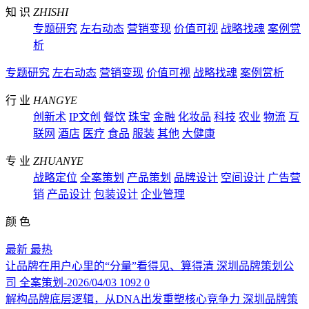
知 识
ZHISHI
专题研究
左右动态
营销变现
价值可视
战略找魂
案例赏
析
专题研究
左右动态
营销变现
价值可视
战略找魂
案例赏析
行 业
HANGYE
创新术
IP文创
餐饮
珠宝
金融
化妆品
科技
农业
物流
互
联网
酒店
医疗
食品
服装
其他
大健康
专 业
ZHUANYE
战略定位
全案策划
产品策划
品牌设计
空间设计
广告营
销
产品设计
包装设计
企业管理
颜 色
最新
最热
让品牌在用户心里的“分量”看得见、算得清
深圳品牌策划公
司
全案策划-2026/04/03
1092
0
解构品牌底层逻辑，从DNA出发重塑核心竞争力
深圳品牌策