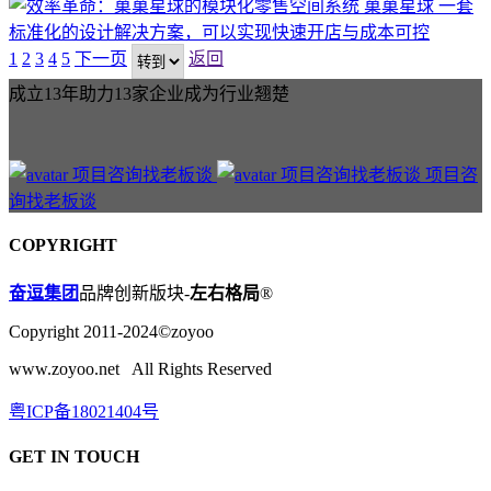
菓菓星球
一套
标准化的设计解决方案，可以实现快速开店与成本可控
1
2
3
4
5
下一页
返回
成立13年助力13家企业成为行业翘楚
项目咨
询找老板谈
COPYRIGHT
奋逗集团
品牌创新版块-
左右格局
®
Copyright 2011-2024©zoyoo
www.zoyoo.net All Rights Reserved
粤ICP备18021404号
GET IN TOUCH