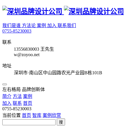
我们是谁
方法论
案例
加入
联系我们
0755-85230003
联系
13556830003 王先生
w@zoyoo.net
地址
深圳市·南山区中山园路农光产业园B栋101B
左右格局 品牌创新体
简介
方法
案例
加入
联系
首页
0755-85230003
当前位置
首页
智库
案例欣赏
搜