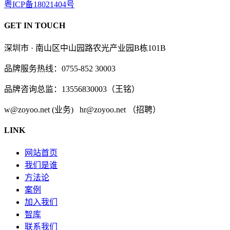
粤ICP备18021404号
GET IN TOUCH
深圳市 · 南山区中山园路农光产业园B栋101B
品牌服务热线：0755-852 30003
品牌咨询总监：13556830003（王铭）
w@zoyoo.net (业务) hr@zoyoo.net （招聘）
LINK
网站首页
我们是谁
方法论
案例
加入我们
智库
联系我们