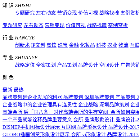
知 识
ZHISHI
专题研究
左右动态
营销变现
价值可视
战略找魂
案例赏
专题研究
左右动态
营销变现
价值可视
战略找魂
案例赏析
行 业
HANGYE
创新术
IP文创
餐饮
珠宝
金融
化妆品
科技
农业
物流
互
专 业
ZHUANYE
战略定位
全案策划
产品策划
品牌设计
空间设计
广告营
颜 色
最新
最热
品牌策划是企业发展的利器
品牌策划
深圳品牌策划
产品策划-202
企业战略中的企业管理具有连贯性
企业战略
深圳品牌策划
企业
高端会所
后「国八条」时代高端会所的生存空间
会所如何突
一个产品就能诠释品牌重要意义
会所
品牌形象设计
品牌设计-201
DISNEP手机图标设计展示
互联网
品牌形象设计
品牌设计-2017/
GLOBO插画创意形象设计展示
会所
vi形象设计
品牌设计-2017/