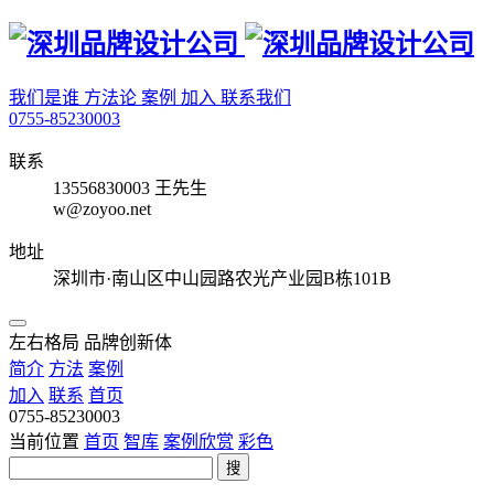
我们是谁
方法论
案例
加入
联系我们
0755-85230003
联系
13556830003 王先生
w@zoyoo.net
地址
深圳市·南山区中山园路农光产业园B栋101B
左右格局 品牌创新体
简介
方法
案例
加入
联系
首页
0755-85230003
当前位置
首页
智库
案例欣赏
彩色
搜