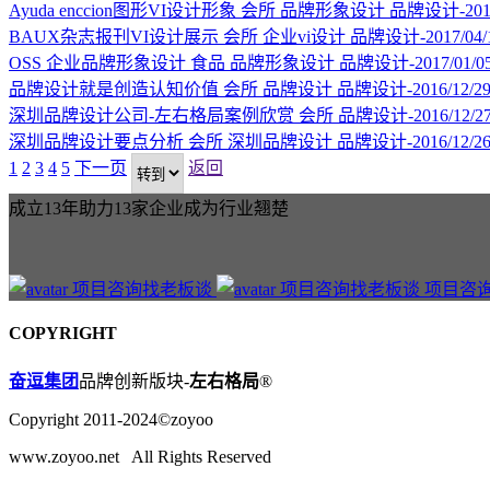
Ayuda enccion图形VI设计形象
会所
品牌形象设计
品牌设计-2017
BAUX杂志报刊VI设计展示
会所
企业vi设计
品牌设计-2017/04/
OSS 企业品牌形象设计
食品
品牌形象设计
品牌设计-2017/01/0
品牌设计就是创造认知价值
会所
品牌设计
品牌设计-2016/12/2
深圳品牌设计公司-左右格局案例欣赏
会所
品牌设计-2016/12/2
深圳品牌设计要点分析
会所
深圳品牌设计
品牌设计-2016/12/2
1
2
3
4
5
下一页
返回
成立13年助力13家企业成为行业翘楚
项目咨
COPYRIGHT
奋逗集团
品牌创新版块-
左右格局
®
Copyright 2011-2024©zoyoo
www.zoyoo.net All Rights Reserved