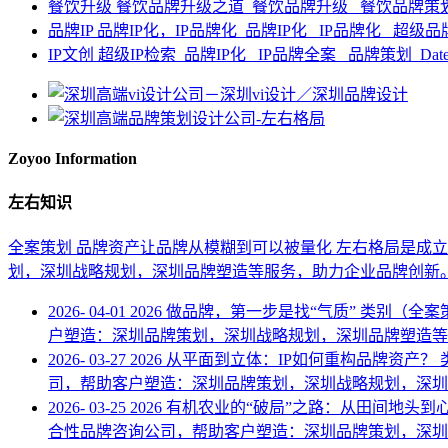
餐饮升级
餐饮品牌升级之道
餐饮品牌升级 餐饮品牌策
品牌IP
品牌IP化，IP品牌化
品牌IP化 IP品牌化 超级
IP文创
超级IP检索
品牌IP化 IP品牌全案 品牌策划
Dat
Zoyoo Information
左右知识
全案策划
品牌资产让品牌从模糊到可以被量化
左右格局是成立
划，深圳战略规划，深圳品牌塑造等服务，助力企业品牌创新。联系电
2026-
04-01
2026
做品牌，第一步是找“气质”
类别（全案
户塑造：深圳品牌策划，深圳战略规划，深圳品牌塑造等服务，
2026-
03-27
2026
从平面到立体：IP如何重构品牌资产？
司，帮助客户塑造：深圳品牌策划，深圳战略规划，深圳品牌塑
2026-
03-25
2026
有机农业的“破局”之路：从田间地头到
合性品牌咨询公司，帮助客户塑造：深圳品牌策划，深圳战略