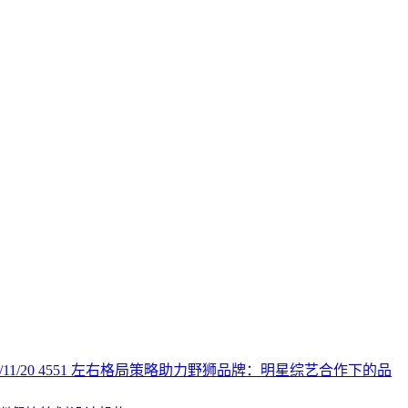
/11/20
4551
左右格局策略助力野狮品牌：明星综艺合作下的品