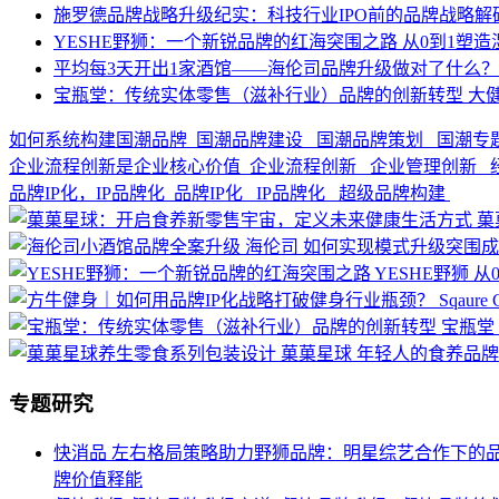
施罗德品牌战略升级纪实：科技行业IPO前的品牌战略解
YESHE野狮：一个新锐品牌的红海突围之路
从0到1塑造
平均每3天开出1家酒馆——海伦司品牌升级做对了什么
宝瓶堂：传统实体零售（滋补行业）品牌的创新转型
大
如何系统构建国潮品牌
国潮品牌建设 国潮品牌策划 国潮专
企业流程创新是企业核心价值
企业流程创新 企业管理创新 
品牌IP化，IP品牌化
品牌IP化 IP品牌化 超级品牌构建
菓
海伦司
如何实现模式升级突围成
YESHE野狮
从
Sqaure
宝瓶堂
菓菓星球
年轻人的食养品牌
专题研究
快消品
左右格局策略助力野狮品牌：明星综艺合作下的
牌价值释能