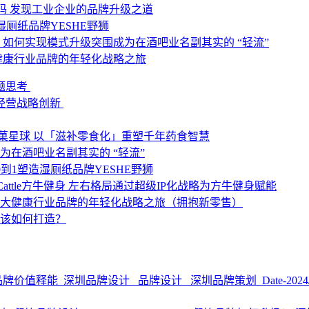
码
发现工业企业的品牌升级之道
湿厕纸品牌YESHE野狮
？
如何实现模式升级突围成为在酒吧业名副其实的 “轻流”
健康行业品牌的年轻化战略之旅
题思考
经营战略创新
菓星球
以「滋补零食化」重塑千年药食智慧
为在酒吧业名副其实的 “轻流”
0到1塑造湿厕纸品牌YESHE野狮
 Cattle方牛健身
左右格局通过超级IP化战略为方牛健身赋能
大健康行业品牌的年轻化战略之旅（拥抱新零售）
该如何打造？
品牌价值释能
深圳品牌设计 品牌设计 深圳品牌策划
Date-2024