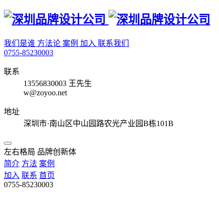
我们是谁
方法论
案例
加入
联系我们
0755-85230003
联系
13556830003 王先生
w@zoyoo.net
地址
深圳市·南山区中山园路农光产业园B栋101B
左右格局 品牌创新体
简介
方法
案例
加入
联系
首页
0755-85230003