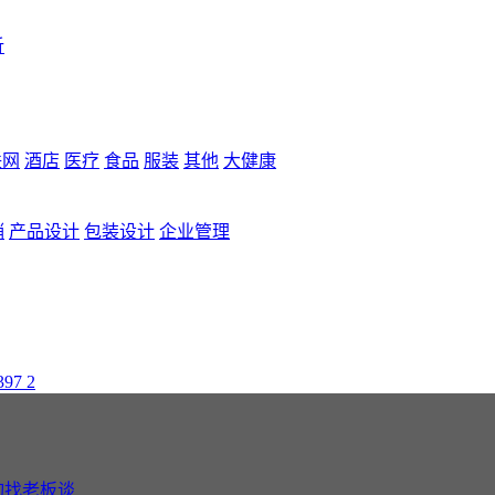
析
联网
酒店
医疗
食品
服装
其他
大健康
销
产品设计
包装设计
企业管理
397
2
询找老板谈