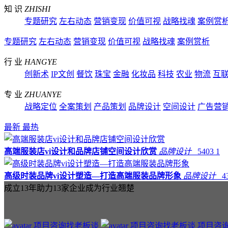
知 识
ZHISHI
专题研究
左右动态
营销变现
价值可视
战略找魂
案例赏
专题研究
左右动态
营销变现
价值可视
战略找魂
案例赏析
行 业
HANGYE
创新术
IP文创
餐饮
珠宝
金融
化妆品
科技
农业
物流
互
专 业
ZHUANYE
战略定位
全案策划
产品策划
品牌设计
空间设计
广告营
最新
最热
高端服装店vi设计和品牌店铺空间设计欣赏
品牌设计
5403
1
高级时装品牌vi设计塑造—打造高端服装品牌形象
品牌设计
4
成立13年助力13家企业成为行业翘楚
项目咨