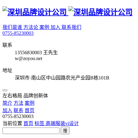
我们是谁
方法论
案例
加入
联系我们
0755-85230003
联系
13556830003 王先生
w@zoyoo.net
地址
深圳市·南山区中山园路农光产业园B栋101B
左右格局 品牌创新体
简介
方法
案例
加入
联系
首页
0755-85230003
当前位置
首页
标签
高端服装vi设计
搜