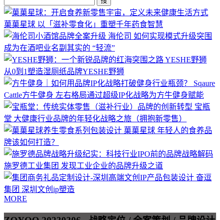
搜
菓菓星球
以「滋补零食化」重塑千年药食智慧
海伦司
如何实现模式升级突围
成为在酒吧业名副其实的 “轻流”
YESHE野狮
从0到1塑造湿厕纸品牌YESHE野狮
Sqaure
Cattle方牛健身
左右格局通过超级IP化战略为方牛健身赋能
宝瓶
堂
大健康行业品牌的年轻化战略之旅（拥抱新零售）
菓菓星球
年轻人的食养品
牌该如何打造？
施罗德工业集团
发现工业企业的品牌升级之道
奋逗
集团
深圳文创ip塑造
MORE