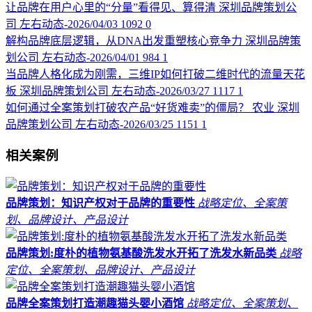
让品牌在用户心里的“分量”看得见、算得清
深圳品牌策划公
司
左右动态-2026/04/03
1092
0
解构品牌底层逻辑，从DNA出发重塑核心竞争力
深圳品牌策
划公司
左右动态-2026/04/01
984
1
当品牌人格化成为刚需，三维IP如何打破二维时代的流量天花
板
深圳品牌策划公司
左右动态-2026/03/27
1117
1
如何通过全案策划打破农产品“好货难卖”的僵局？
农业
深圳
品牌策划公司
左右动态-2026/03/25
1151
1
相关案例
品牌策划：知识产权对于品牌的重要性
战略定位、全案策
划、品牌设计、产品设计
品牌策划:度朴的植物氨基酸洗发水开拓了洗发水新品类
战略
定位、全案策划、品牌设计、产品设计
品牌全案策划打造潮趣猫头婴小酒馆
战略定位、全案策划、