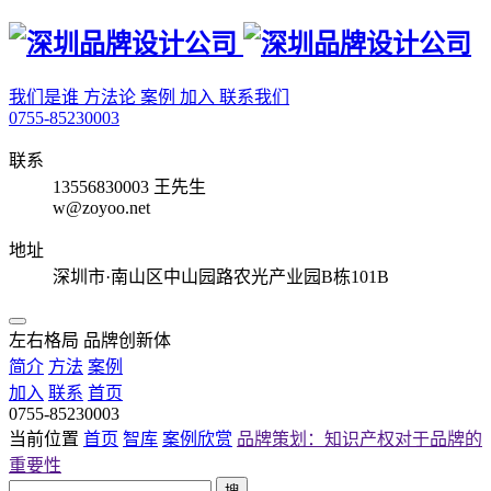
我们是谁
方法论
案例
加入
联系我们
0755-85230003
联系
13556830003 王先生
w@zoyoo.net
地址
深圳市·南山区中山园路农光产业园B栋101B
左右格局 品牌创新体
简介
方法
案例
加入
联系
首页
0755-85230003
当前位置
首页
智库
案例欣赏
品牌策划：知识产权对于品牌的
重要性