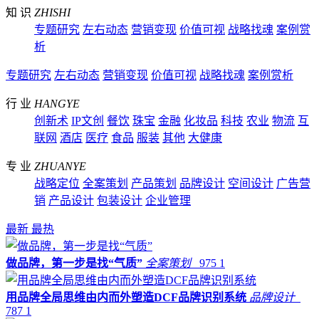
知 识
ZHISHI
专题研究
左右动态
营销变现
价值可视
战略找魂
案例赏
析
专题研究
左右动态
营销变现
价值可视
战略找魂
案例赏析
行 业
HANGYE
创新术
IP文创
餐饮
珠宝
金融
化妆品
科技
农业
物流
互
联网
酒店
医疗
食品
服装
其他
大健康
专 业
ZHUANYE
战略定位
全案策划
产品策划
品牌设计
空间设计
广告营
销
产品设计
包装设计
企业管理
最新
最热
做品牌，第一步是找“气质”
全案策划
975
1
用品牌全局思维由内而外塑造DCF品牌识别系统
品牌设计
787
1