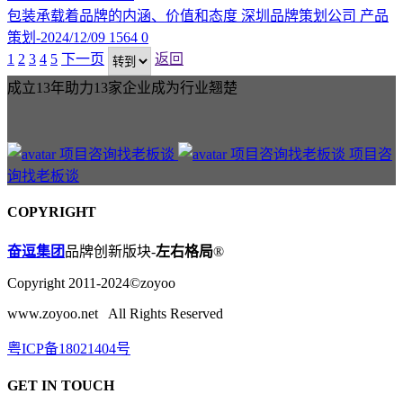
包装承载着品牌的内涵、价值和态度
深圳品牌策划公司
产品
策划-2024/12/09
1564
0
1
2
3
4
5
下一页
返回
成立13年助力13家企业成为行业翘楚
项目咨
询找老板谈
COPYRIGHT
奋逗集团
品牌创新版块-
左右格局
®
Copyright 2011-2024©zoyoo
www.zoyoo.net All Rights Reserved
粤ICP备18021404号
GET IN TOUCH