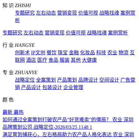
知 识
ZHISHI
专题研究
左右动态
营销变现
价值可视
战略找魂
案例赏
析
专题研究
左右动态
营销变现
价值可视
战略找魂
案例赏析
行 业
HANGYE
创新术
IP文创
餐饮
珠宝
金融
化妆品
科技
农业
物流
互
联网
酒店
医疗
食品
服装
其他
大健康
专 业
ZHUANYE
战略定位
全案策划
产品策划
品牌设计
空间设计
广告营
销
产品设计
包装设计
企业管理
颜 色
最新
最热
如何通过全案策划打破农产品“好货难卖”的僵局？
农业
深圳
品牌策划公司
战略定位-2026/03/25
1148
1
满足胃到捕获心，左右格局助力农产品人格化表达
农业
深圳