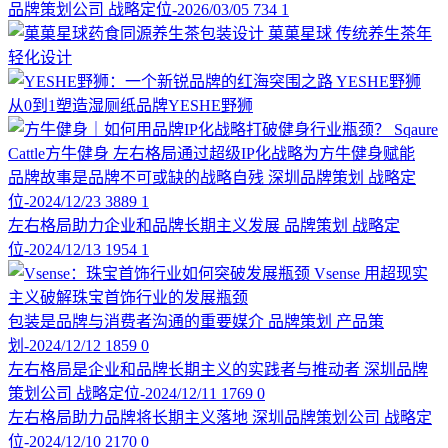
品牌策划公司
战略定位-2026/03/05
734
1
菓菓星球
传统养生茶年
轻化设计
YESHE野狮
从0到1塑造湿厕纸品牌YESHE野狮
Sqaure
Cattle方牛健身
左右格局通过超级IP化战略为方牛健身赋能
品牌故事是品牌不可或缺的战略自残
深圳品牌策划
战略定
位-2024/12/23
3889
1
左右格局助力企业和品牌长期主义发展
品牌策划
战略定
位-2024/12/13
1954
1
Vsense
用超现实
主义破解珠宝首饰行业的发展瓶颈
包装是品牌与消费者沟通的重要媒介
品牌策划
产品策
划-2024/12/12
1859
0
左右格局是企业和品牌长期主义的实践者与推动者
深圳品牌
策划公司
战略定位-2024/12/11
1769
0
左右格局助力品牌将长期主义落地
深圳品牌策划公司
战略定
位-2024/12/10
2170
0