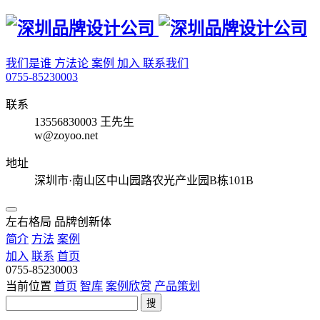
我们是谁
方法论
案例
加入
联系我们
0755-85230003
联系
13556830003 王先生
w@zoyoo.net
地址
深圳市·南山区中山园路农光产业园B栋101B
左右格局 品牌创新体
简介
方法
案例
加入
联系
首页
0755-85230003
当前位置
首页
智库
案例欣赏
产品策划
搜