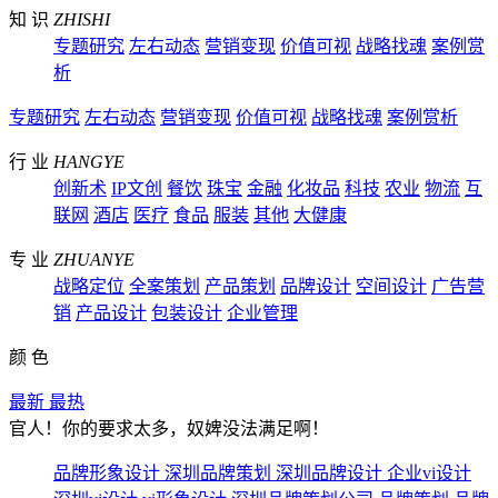
知 识
ZHISHI
专题研究
左右动态
营销变现
价值可视
战略找魂
案例赏
析
专题研究
左右动态
营销变现
价值可视
战略找魂
案例赏析
行 业
HANGYE
创新术
IP文创
餐饮
珠宝
金融
化妆品
科技
农业
物流
互
联网
酒店
医疗
食品
服装
其他
大健康
专 业
ZHUANYE
战略定位
全案策划
产品策划
品牌设计
空间设计
广告营
销
产品设计
包装设计
企业管理
颜 色
最新
最热
官人！你的要求太多，奴婢没法满足啊！
品牌形象设计
深圳品牌策划
深圳品牌设计
企业vi设计