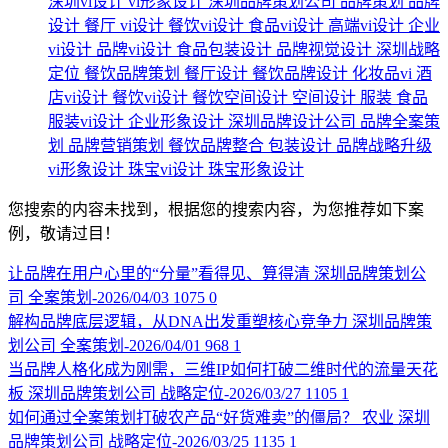
深圳vi设计
vi形象设计
深圳品牌策划公司
品牌策划
品牌
设计
餐厅
vi设计
餐饮vi设计
食品vi设计
高端vi设计
企业
vi设计
品牌vi设计
食品包装设计
品牌视觉设计
深圳战略
定位
餐饮品牌策划
餐厅设计
餐饮品牌设计
化妆品vi
酒
店vi设计
餐饮vi设计
餐饮空间设计
空间设计
服装
食品
服装vi设计
企业形象设计
深圳品牌设计公司
品牌全案策
划
品牌营销策划
餐饮品牌整合
包装设计
品牌战略升级
vi形象设计
珠宝vi设计
珠宝形象设计
您搜索的内容未找到，根据您的搜索内容，为您推荐如下案
例，敬请过目！
让品牌在用户心里的“分量”看得见、算得清
深圳品牌策划公
司
全案策划-2026/04/03
1075
0
解构品牌底层逻辑，从DNA出发重塑核心竞争力
深圳品牌策
划公司
全案策划-2026/04/01
968
1
当品牌人格化成为刚需，三维IP如何打破二维时代的流量天花
板
深圳品牌策划公司
战略定位-2026/03/27
1105
1
如何通过全案策划打破农产品“好货难卖”的僵局？
农业
深圳
品牌策划公司
战略定位-2026/03/25
1135
1