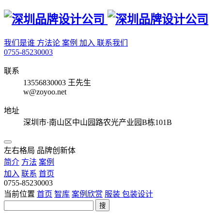
我们是谁
方法论
案例
加入
联系我们
0755-85230003
联系
13556830003 王先生
w@zoyoo.net
地址
深圳市·南山区中山园路农光产业园B栋101B
左右格局 品牌创新体
简介
方法
案例
加入
联系
首页
0755-85230003
当前位置
首页
智库
案例欣赏
服装
包装设计
搜