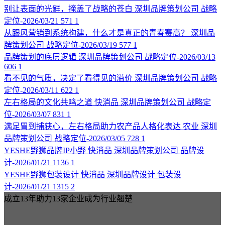
别让表面的光鲜，掩盖了战略的苍白
深圳品牌策划公司
战略
定位-2026/03/21
571
1
从跟风营销到系统构建，什么才是真正的青春赛高？
深圳品
牌策划公司
战略定位-2026/03/19
577
1
品牌策划的底层逻辑
深圳品牌策划公司
战略定位-2026/03/13
606
1
看不见的气质，决定了看得见的溢价
深圳品牌策划公司
战略
定位-2026/03/11
622
1
左右格局的文化共鸣之道
快消品
深圳品牌策划公司
战略定
位-2026/03/07
831
1
满足胃到捕获心，左右格局助力农产品人格化表达
农业
深圳
品牌策划公司
战略定位-2026/03/05
728
1
YESHE野狮品牌IP小野
快消品
深圳品牌策划公司
品牌设
计-2026/01/21
1136
1
YESHE野狮包装设计
快消品
深圳品牌设计
包装设
计-2026/01/21
1315
2
成立13年助力13家企业成为行业翘楚