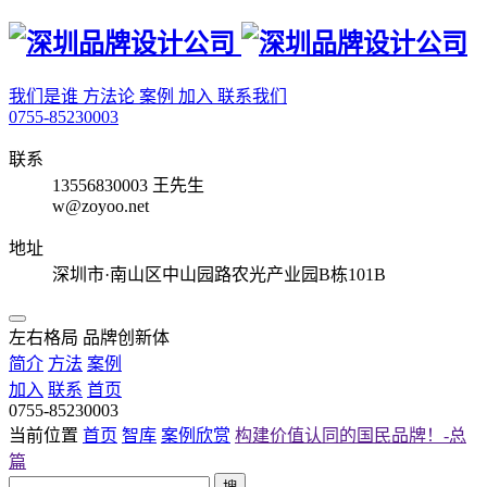
我们是谁
方法论
案例
加入
联系我们
0755-85230003
联系
13556830003 王先生
w@zoyoo.net
地址
深圳市·南山区中山园路农光产业园B栋101B
左右格局 品牌创新体
简介
方法
案例
加入
联系
首页
0755-85230003
当前位置
首页
智库
案例欣赏
构建价值认同的国民品牌！-总
篇