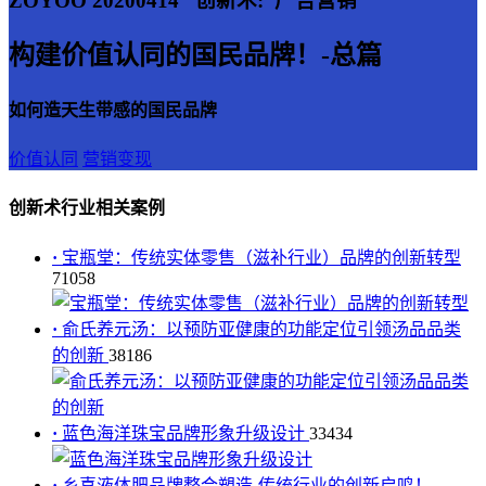
ZOYOO 20200414
创新术:
广告营销
构建价值认同的国民品牌！-总篇
如何造天生带感的国民品牌
价值认同
营销变现
创新术行业相关案例
·
宝瓶堂：传统实体零售（滋补行业）品牌的创新转型
71058
·
俞氏养元汤：以预防亚健康的功能定位引领汤品品类
的创新
38186
·
蓝色海洋珠宝品牌形象升级设计
33434
·
乡喜液体肥品牌整合塑造-传统行业的创新启鸣！