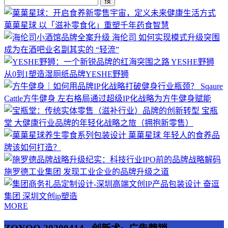
搜
菓菓星球
以「滋补零食化」重塑千年药食智慧
海伦司
如何实现模式升级突围
成为在酒吧业名副其实的 “轻流”
YESHE野狮
从0到1塑造湿厕纸品牌YESHE野狮
Sqaure
Cattle方牛健身
左右格局通过超级IP化战略为方牛健身赋能
宝瓶
堂
大健康行业品牌的年轻化战略之旅（拥抱新零售）
菓菓星球
年轻人的食养品
牌该如何打造？
施罗德工业集团
发现工业企业的品牌升级之道
奋逗
集团
深圳文创ip塑造
MORE