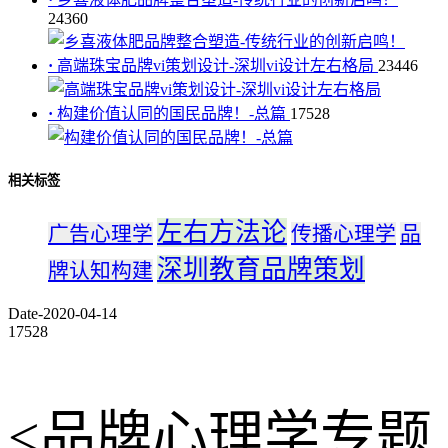
24360
·
高端珠宝品牌vi策划设计-深圳vi设计左右格局
23446
·
构建价值认同的国民品牌！-总篇
17528
相关标签
左右方法论
广告心理学
传播心理学
品
深圳教育品牌策划
牌认知构建
Date-2020-04-14
17528
<品牌心理学专题