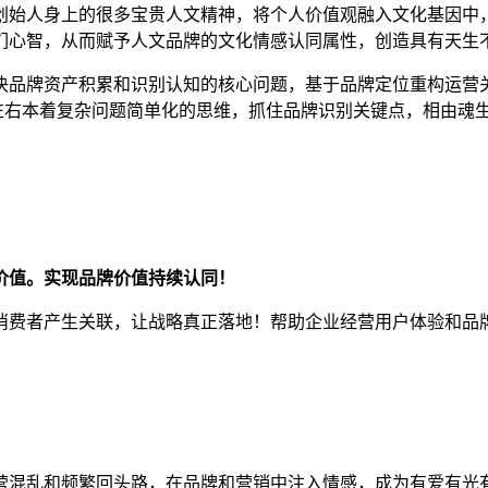
创始人身上的很多宝贵人文精神，将个人价值观融入文化基因中
们心智，从而赋予人文品牌的文化情感认同属性，创造具有天生
决品牌资产积累和识别认知的核心问题，基于品牌定位重构运营
，左右本着复杂问题简单化的思维，抓住品牌识别关键点，相由魂
价值。
实现品牌价值持续认同！
消费者产生关联，
让战略真正落地！
帮助企业经营用户体验和品
营混乱和频繁回头路，在品牌和营销中注入情感，成为
有爱有光