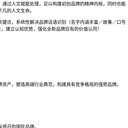
，通过人文赋能处理，足以构建初创
品牌的
精神内核，同时也能
不凡的人文生命。
关键点，系统性解决品牌话语识别（名字内涵丰富／故事／口号
生，建立认知优势，强化全新品牌应有的价值
认同
！
牌资产，
塑造
高端行业
典范，
构建具有竞争格局的强势品牌。
有感召
的
国民
品牌。