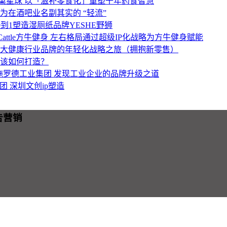
菓星球
以「滋补零食化」重塑千年药食智慧
为在酒吧业名副其实的 “轻流”
0到1塑造湿厕纸品牌YESHE野狮
 Cattle方牛健身
左右格局通过超级IP化战略为方牛健身赋能
大健康行业品牌的年轻化战略之旅（拥抱新零售）
该如何打造？
施罗德工业集团
发现工业企业的品牌升级之道
集团
深圳文创ip塑造
广告营销