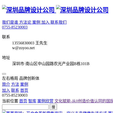
我们是谁
方法论
案例
加入
联系我们
0755-85230003
联系
13556830003 王先生
w@zoyoo.net
地址
深圳市·南山区中山园路农光产业园B栋101B
左右格局 品牌创新体
简介
方法
案例
加入
联系
首页
0755-85230003
当前位置
首页
智库
案例欣赏
文化赋能-从0创造价值认同的国
搜