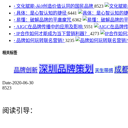
·
文化赋能-从0创造价值认同的国民品牌
8523
·
具体：是心智认知的捷径
6441
·
易懂：破解品牌的平庸魔咒
6362
·
AIGC在品牌传播中的应用及影响
5551
·
IP合作如何才能成为当下营销利器？
4273
·
品牌如何玩转联名营销?
3235
相关标签
深圳品牌策划
成
品牌创新
天生带感
Date-2020-06-30
8523
阅读引导：