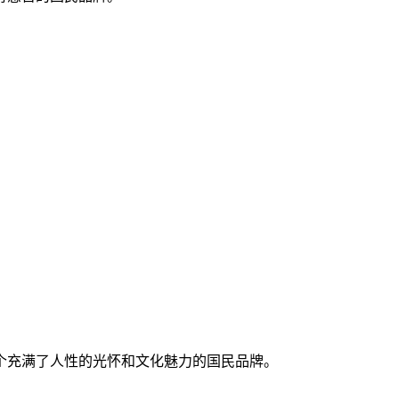
个
充满了人性的光怀和文化魅力
的国民品牌
。