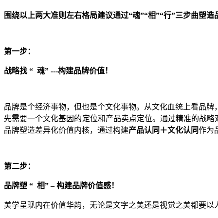
围绕以上两大准则左右格局建议通过
“魂”“相”“行”三步曲塑
第一步：
战略
找
“ 魂” ---
构建
品牌
价值！
品牌是个经济事物，但也是个文化事物。从文化血统上看品牌
先需要一个文化
基因
的定位
和产品卖点定位。
通
过精准的战略
品牌塑造差异化价值内核，通过构建
产品认同＋文化认同
作为
第
二
步：
品牌塑
“
相
” –
构建
品牌
价值
感
！
美学呈现内在
价值华
韵，
无论是文字之美还是视觉之美都要
以