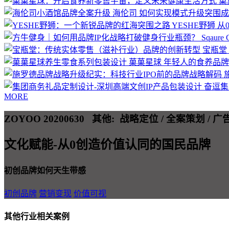
菓
海伦司
如何实现模式升级突围成
YESHE野狮
从
Sqaure
宝瓶堂
菓菓星球
年轻人的食养品牌
奋逗
MORE
ZOYOO 20200630
其他:
战略定位 / 全案策划 / 
文化赋能-从0创造价值认同的国民品牌
初创品牌如何天生带感
初创品牌
营销变现
价值可视
其他行业相关案例