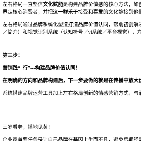
左右格局一直坚信
文化赋能
是构建品牌价值
感
的核心方法，
如
界定
核心消费者，并把这一群乐于接受和喜爱的文化嫁接到他
左右格局通过品牌系统化塑造打造品牌价值
认同
，帮助初创解
／简介）和视觉识别系统（认知符号／
vi系统／平台视觉）
第
三
步：
营销
践
“ 行”---
构建
品牌价值认同！
在明确的方向和
品牌构建后
，下一步要做的就是在传播中放大
系统搭建品牌运营工具加上左右格局创新的
情感
营销方式，与
三岁看老，
播地见黄
！
企业家
首要任务是让自己品牌在基因上生而不凡，避免后期经