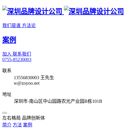
我们是谁
方法论
案例
加入
联系我们
0755-85230003
联系
13556830003 王先生
w@zoyoo.net
地址
深圳市·南山区中山园路农光产业园B栋101B
左右格局 品牌创新体
简介
方法
案例