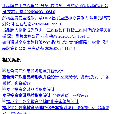
让品牌在用户心里的“分量”看得见、算得清
深圳品牌策划公
司
左右动态-2026/04/03
1064
0
解构品牌底层逻辑，从DNA出发重塑核心竞争力
深圳品牌策
划公司
左右动态-2026/04/01
959
1
当品牌人格化成为刚需，三维IP如何打破二维时代的流量天花
板
深圳品牌策划公司
左右动态-2026/03/27
1091
1
如何通过全案策划打破农产品“好货难卖”的僵局？
农业
深圳
品牌策划公司
左右动态-2026/03/25
1125
1
相关案例
蓝色海洋珠宝品牌形象升级设计
全案策划、品牌设计、广告
营销、包装设计
麦星投资金融品牌形象设计
全案策划、品牌设计
福小宝：婴童教育品牌IP化全案策划设计
全案策划、品牌设
计、空间设计