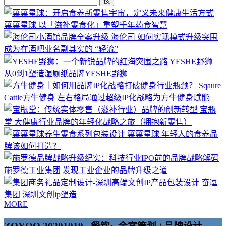
搜
菓菓星球
以「滋补零食化」重塑千年药食智慧
海伦司
如何实现模式升级突围
成为在酒吧业名副其实的 “轻流”
YESHE野狮
从0到1塑造湿厕纸品牌YESHE野狮
Sqaure
Cattle方牛健身
左右格局通过超级IP化战略为方牛健身赋能
宝瓶
堂
大健康行业品牌的年轻化战略之旅（拥抱新零售）
菓菓星球
年轻人的食养品
牌该如何打造？
施罗德工业集团
发现工业企业的品牌升级之道
奋逗
集团
深圳文创ip塑造
MORE