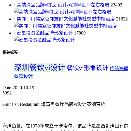
·
高端珠宝品牌vi策划设计-深圳vi设计左右格局
23402
·
儒邻：用儒家睦邻友好文化赋能社交型中端酒店
21622
·
麦星投资金融品牌形象设计
17800
相关标签
深圳餐饮vi设计
餐饮vi形象设计
传统海鲜
餐饮设计
Date-2020-10-19
5092
Gulf fish Restaurant-
海湾鱼餐厅品牌vi设计案例赏析
海湾鱼餐厅在1970年成立于卡塔尔，该品牌是墨西哥湾固有的