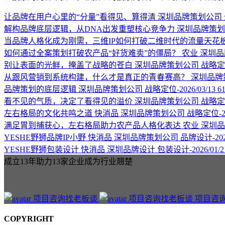
让品牌在用户心里的“分量”看得见、算得清
深圳品牌策划公司
解构品牌底层逻辑，从DNA出发重塑核心竞争力
深圳品牌策划
当品牌人格化成为刚需，三维IP如何打破二维时代的流量天花
如何通过全案策划打破农产品“好货难卖”的僵局？
农业
深圳品
别让表面的光鲜，掩盖了战略的苍白
深圳品牌策划公司
战略定位-
从跟风营销到系统构建，什么才是真正的青春赛高？
深圳品牌
品牌策划的底层逻辑
深圳品牌策划公司
战略定位-2026/03/13
6
看不见的气质，决定了看得见的溢价
深圳品牌策划公司
战略定位-
左右格局的文化共鸣之道
快消品
深圳品牌策划公司
战略定位-202
满足胃到捕获心，左右格局助力农产品人格化表达
农业
深圳品
YESHE野狮品牌IP小野
快消品
深圳品牌策划公司
品牌设计-2026
YESHE野狮包装设计
快消品
深圳品牌设计
包装设计-2026/01/2
成立13年助力13家企业成为行业翘楚
项目咨
COPYRIGHT