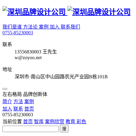
我们是谁
方法论
案例
加入
联系我们
0755-85230003
联系
13556830003 王先生
w@zoyoo.net
地址
深圳市·南山区中山园路农光产业园B栋101B
左右格局 品牌创新体
简介
方法
案例
加入
联系
首页
0755-85230003
当前位置
首页
智库
案例欣赏
教育
彩色
搜