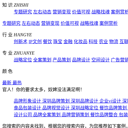
知 识
ZHISHI
专题研究
左右动态
营销变现
价值可视
战略找魂
案例赏
专题研究
左右动态
营销变现
价值可视
战略找魂
案例赏析
行 业
HANGYE
创新术
IP文创
餐饮
珠宝
金融
化妆品
科技
农业
物流
互
专 业
ZHUANYE
战略定位
全案策划
产品策划
品牌设计
空间设计
广告营
颜 色
最新
最热
官人！你的要求太多，奴婢没法满足啊！
品牌形象设计
深圳品牌策划
深圳品牌设计
企业vi设计
深
食品包装设计
品牌视觉设计
深圳战略定位
餐饮品牌策划
设计公司
品牌全案策划
品牌营销策划
餐饮品牌整合
包
您搜索的内容未找到，根据您的搜索内容，为您推荐如下案例