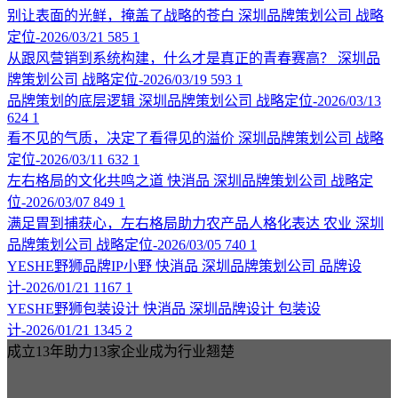
别让表面的光鲜，掩盖了战略的苍白
深圳品牌策划公司
战略
定位-2026/03/21
585
1
从跟风营销到系统构建，什么才是真正的青春赛高？
深圳品
牌策划公司
战略定位-2026/03/19
593
1
品牌策划的底层逻辑
深圳品牌策划公司
战略定位-2026/03/13
624
1
看不见的气质，决定了看得见的溢价
深圳品牌策划公司
战略
定位-2026/03/11
632
1
左右格局的文化共鸣之道
快消品
深圳品牌策划公司
战略定
位-2026/03/07
849
1
满足胃到捕获心，左右格局助力农产品人格化表达
农业
深圳
品牌策划公司
战略定位-2026/03/05
740
1
YESHE野狮品牌IP小野
快消品
深圳品牌策划公司
品牌设
计-2026/01/21
1167
1
YESHE野狮包装设计
快消品
深圳品牌设计
包装设
计-2026/01/21
1345
2
成立13年助力13家企业成为行业翘楚