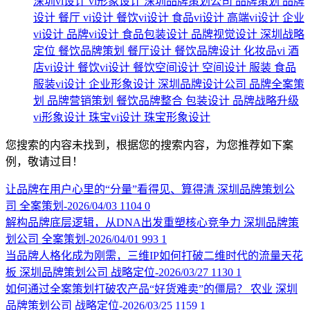
深圳vi设计
vi形象设计
深圳品牌策划公司
品牌策划
品牌
设计
餐厅
vi设计
餐饮vi设计
食品vi设计
高端vi设计
企业
vi设计
品牌vi设计
食品包装设计
品牌视觉设计
深圳战略
定位
餐饮品牌策划
餐厅设计
餐饮品牌设计
化妆品vi
酒
店vi设计
餐饮vi设计
餐饮空间设计
空间设计
服装
食品
服装vi设计
企业形象设计
深圳品牌设计公司
品牌全案策
划
品牌营销策划
餐饮品牌整合
包装设计
品牌战略升级
vi形象设计
珠宝vi设计
珠宝形象设计
您搜索的内容未找到，根据您的搜索内容，为您推荐如下案
例，敬请过目！
让品牌在用户心里的“分量”看得见、算得清
深圳品牌策划公
司
全案策划-2026/04/03
1104
0
解构品牌底层逻辑，从DNA出发重塑核心竞争力
深圳品牌策
划公司
全案策划-2026/04/01
993
1
当品牌人格化成为刚需，三维IP如何打破二维时代的流量天花
板
深圳品牌策划公司
战略定位-2026/03/27
1130
1
如何通过全案策划打破农产品“好货难卖”的僵局？
农业
深圳
品牌策划公司
战略定位-2026/03/25
1159
1