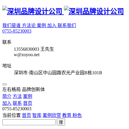
我们是谁
方法论
案例
加入
联系我们
0755-85230003
联系
13556830003 王先生
w@zoyoo.net
地址
深圳市·南山区中山园路农光产业园B栋101B
左右格局 品牌创新体
简介
方法
案例
加入
联系
首页
0755-85230003
当前位置
首页
智库
案例欣赏
教育
粉色
搜