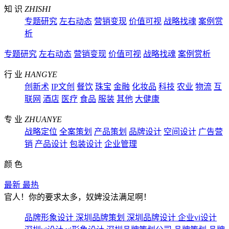
知 识
ZHISHI
专题研究
左右动态
营销变现
价值可视
战略找魂
案例赏
析
专题研究
左右动态
营销变现
价值可视
战略找魂
案例赏析
行 业
HANGYE
创新术
IP文创
餐饮
珠宝
金融
化妆品
科技
农业
物流
互
联网
酒店
医疗
食品
服装
其他
大健康
专 业
ZHUANYE
战略定位
全案策划
产品策划
品牌设计
空间设计
广告营
销
产品设计
包装设计
企业管理
颜 色
最新
最热
官人！你的要求太多，奴婢没法满足啊！
品牌形象设计
深圳品牌策划
深圳品牌设计
企业vi设计