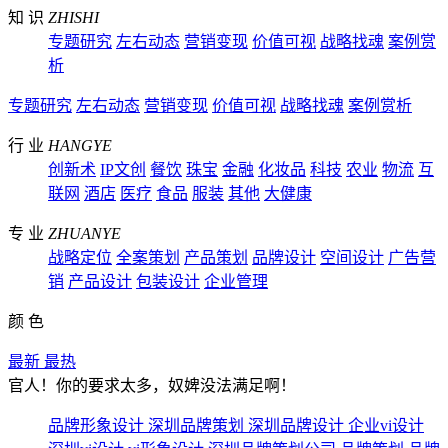
知 识
ZHISHI
专题研究
左右动态
营销变现
价值可视
战略找魂
案例赏
析
专题研究
左右动态
营销变现
价值可视
战略找魂
案例赏析
行 业
HANGYE
创新术
IP文创
餐饮
珠宝
金融
化妆品
科技
农业
物流
互
联网
酒店
医疗
食品
服装
其他
大健康
专 业
ZHUANYE
战略定位
全案策划
产品策划
品牌设计
空间设计
广告营
销
产品设计
包装设计
企业管理
颜 色
最新
最热
官人！你的要求太多，奴婢没法满足啊！
品牌形象设计
深圳品牌策划
深圳品牌设计
企业vi设计