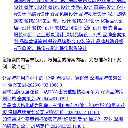
深圳vi设计
vi形象设计
深圳品牌策划公司
品牌策划
品牌
设计
餐厅
vi设计
餐饮vi设计
食品vi设计
高端vi设计
企业
vi设计
品牌vi设计
食品包装设计
品牌视觉设计
深圳战略
定位
餐饮品牌策划
餐厅设计
餐饮品牌设计
化妆品vi
酒
店vi设计
餐饮vi设计
餐饮空间设计
空间设计
服装
食品
服装vi设计
企业形象设计
深圳品牌设计公司
品牌全案策
划
品牌营销策划
餐饮品牌整合
包装设计
品牌战略升级
vi形象设计
珠宝vi设计
珠宝形象设计
您搜索的内容未找到，根据您的搜索内容，为您推荐如下案
例，敬请过目！
让品牌在用户心里的“分量”看得见、算得清
深圳品牌策划公
司
全案策划-2026/04/03
1088
0
解构品牌底层逻辑，从DNA出发重塑核心竞争力
深圳品牌策
划公司
全案策划-2026/04/01
979
1
当品牌人格化成为刚需，三维IP如何打破二维时代的流量天花
板
深圳品牌策划公司
战略定位-2026/03/27
1116
1
如何通过全案策划打破农产品“好货难卖”的僵局？
农业
深圳
品牌策划公司
战略定位-2026/03/25
1148
1