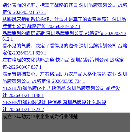
别让表面的光鲜，掩盖了战略的苍白
深圳品牌策划公司
战略
定位-2026/03/21
575
1
从跟风营销到系统构建，什么才是真正的青春赛高？
深圳品
牌策划公司
战略定位-2026/03/19
582
1
品牌策划的底层逻辑
深圳品牌策划公司
战略定位-2026/03/13
612
1
看不见的气质，决定了看得见的溢价
深圳品牌策划公司
战略
定位-2026/03/11
629
1
左右格局的文化共鸣之道
快消品
深圳品牌策划公司
战略定
位-2026/03/07
837
1
满足胃到捕获心，左右格局助力农产品人格化表达
农业
深圳
品牌策划公司
战略定位-2026/03/05
734
1
YESHE野狮品牌IP小野
快消品
深圳品牌策划公司
品牌设
计-2026/01/21
1148
1
YESHE野狮包装设计
快消品
深圳品牌设计
包装设
计-2026/01/21
1323
2
成立13年助力13家企业成为行业翘楚