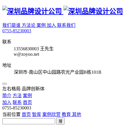
我们是谁
方法论
案例
加入
联系我们
0755-85230003
联系
13556830003 王先生
w@zoyoo.net
地址
深圳市·南山区中山园路农光产业园B栋101B
左右格局 品牌创新体
简介
方法
案例
加入
联系
首页
0755-85230003
当前位置
首页
智库
案例欣赏
教育
其他
搜